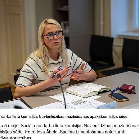
n darba lietu komisijas Nevienlīdzības mazināšanas apakškomisijas sēde
a 5.maijs. Sociālo un darba lietu komisijas Nevienlīdzības mazināšana
isijas sēde. Foto: Ieva Ābele, Saeima Izmantošanas noteikumi:
/lv/autortiesibas