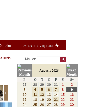
Kontakti
LV
EN
FR
Viegli lasīt
as sēde
Meklēt:
Augusts 2026
P
O
T
C
P
S
Sv
27
28
29
30
31
1
2
3
4
5
6
7
8
9
10
11
12
13
14
15
16
17
18
19
20
21
22
23
24
25
26
27
28
29
30