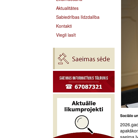
Aktualitātes
Sabiedrības līdzdalība
Kontakti
Viegli lasīt
Sociālo u
2026.gad
apakškom
saeima.lv