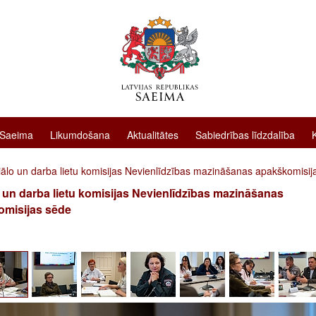
 Saeima
Likumdošana
Aktualitātes
Sabiedrības līdzdalība
iālo un darba lietu komisijas Nevienlīdzības mazināšanas apakškomisij
 un darba lietu komisijas Nevienlīdzības mazināšanas
omisijas sēde