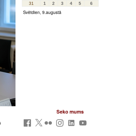
31
1
2
3
4
5
6
Svētdien, 9.augustā
Seko mums
s