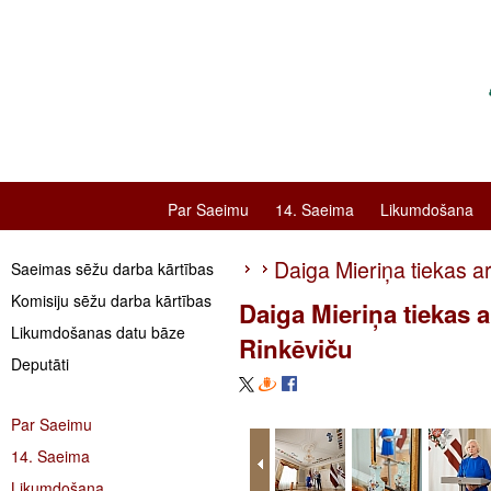
Par Saeimu
14. Saeima
Likumdošana
Daiga Mieriņa tiekas a
Saeimas sēžu darba kārtības
Komisiju sēžu darba kārtības
Daiga Mieriņa tiekas 
Likumdošanas datu bāze
Rinkēviču
Deputāti
Par Saeimu
14. Saeima
Likumdošana