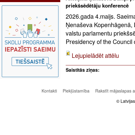
priekšsēdētāju konferencē
2026.gada 4.maijs. Saeima
Ņenaševa Kopenhāgenā, Dā
valstu parlamentu priekšs
Presidency of the Council 
Lejupielādēt attēlu
Saistītās ziņas:
Kontakti
Piekļūstamība
Rakstīt mājaslapas 
© Latvija