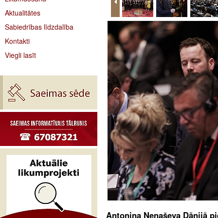
Aktualitātes
Sabiedrības līdzdalība
Kontakti
Viegli lasīt
Antoņina Ņenaševa Dānijā pi