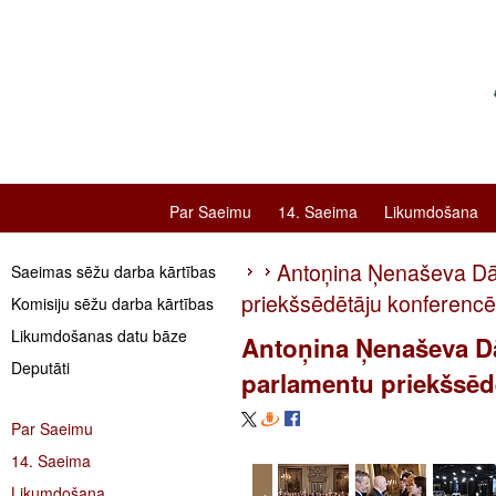
Par Saeimu
14. Saeima
Likumdošana
Antoņina Ņenaševa Dān
Saeimas sēžu darba kārtības
priekšsēdētāju konferencē
Komisiju sēžu darba kārtības
Likumdošanas datu bāze
Antoņina Ņenaševa Dā
Deputāti
parlamentu priekšsēd
Par Saeimu
14. Saeima
Likumdošana