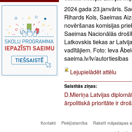
2024.gada 23.janvāris. Sae
Rihards Kols, Saeimas Aizs
novēršanas komisijas pri
Saeimas Nacionālās drošīb
Latkovskis tiekas ar Latvij
vadītājiem. Foto: Ieva Āb
saeima.lv/lv/autortiesibas
Lejupielādēt attēlu
Saistītās ziņas:
D.Mieriņa Latvijas diplomā
ārpolitiskā prioritāte ir dr
Kontakti
Piekļūstamība
Rakstīt mājaslapas 