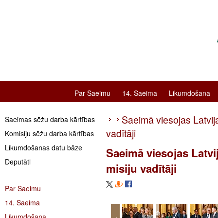
Par Saeimu
14. Saeima
Likumdošana
Saeimā viesojas Latvij
Saeimas sēžu darba kārtības
vadītāji
Komisiju sēžu darba kārtības
Likumdošanas datu bāze
Saeimā viesojas Latvi
Deputāti
misiju vadītāji
Par Saeimu
14. Saeima
Likumdošana