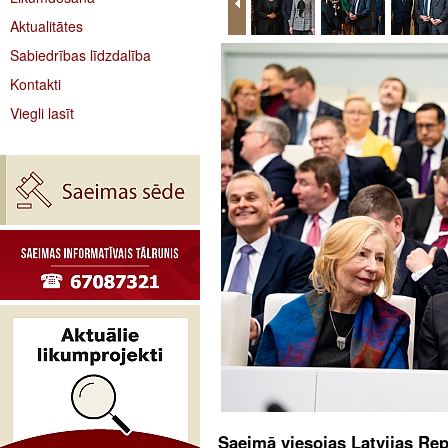
Aktualitātes
Sabiedrības līdzdalība
Kontakti
Viegli lasīt
Saeimā viesojas Latvijas Rep