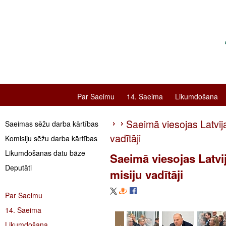
Par Saeimu
14. Saeima
Likumdošana
Saeimā viesojas Latvij
Saeimas sēžu darba kārtības
vadītāji
Komisiju sēžu darba kārtības
Likumdošanas datu bāze
Saeimā viesojas Latvi
Deputāti
misiju vadītāji
Par Saeimu
14. Saeima
Likumdošana