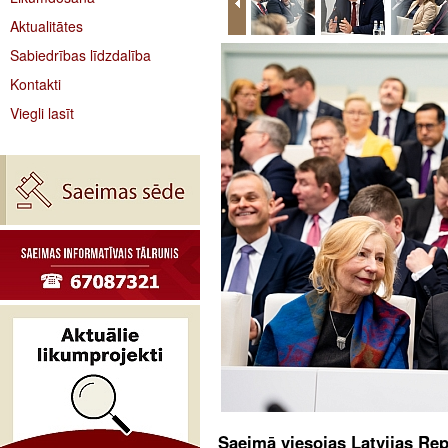
Aktualitātes
Sabiedrības līdzdalība
Kontakti
Viegli lasīt
Saeimā viesojas Latvijas Rep