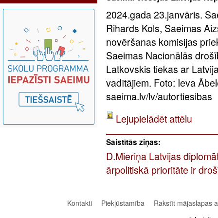
2024.gada 23.janvāris. Sae
Rihards Kols, Saeimas Aizs
novēršanas komisijas pri
Saeimas Nacionālās drošīb
Latkovskis tiekas ar Latvij
vadītājiem. Foto: Ieva Āb
saeima.lv/lv/autortiesibas
Lejupielādēt attēlu
Saistītās ziņas:
D.Mieriņa Latvijas diplomā
ārpolitiskā prioritāte ir dr
Kontakti
Piekļūstamība
Rakstīt mājaslapas 