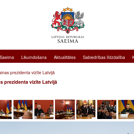
 Saeima
Likumdošana
Aktualitātes
Sabiedrības līdzdalība
inas prezidenta vizīte Latvijā
s prezidenta vizīte Latvijā