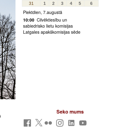
31
1
2
3
4
5
6
Piektdien, 7.augustā
10:00
Cilvēktiesību un
sabiedrisko lietu komisijas
Latgales apakškomisijas sēde
Seko mums
s