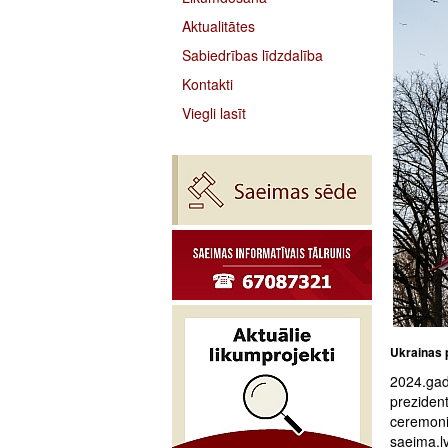
Aktualitātes
Sabiedrības līdzdalība
Kontakti
Viegli lasīt
Ukrainas p
2024.gad
preziden
ceremoni
saeima.lv