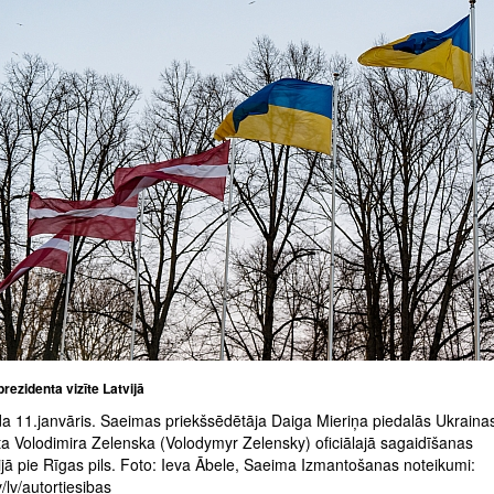
rezidenta vizīte Latvijā
a 11.janvāris. Saeimas priekšsēdētāja Daiga Mieriņa piedalās Ukraina
ta Volodimira Zelenska (Volodymyr Zelensky) oficiālajā sagaidīšanas
jā pie Rīgas pils. Foto: Ieva Ābele, Saeima Izmantošanas noteikumi:
/lv/autortiesibas