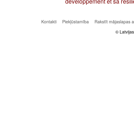
développement et sa résil
Kontakti
Piekļūstamība
Rakstīt mājaslapas 
© Latvija