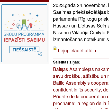
2023.gada 24.novembris. Ba
Saeimas priekšsēdētājas b
parlamenta Rīgikogu priek
Hussar) un Lietuvas Seima 
Nilsenu (Viktorija Čmilytė
Izmantošanas noteikumi: sa
Lejupielādēt attēlu
Saistītās ziņas:
Baltijas Asamblejas nākam
savu drošību, attīstību un 
Baltic Assembly’s cooperati
confident in its security, 
Priorité de la coopération
prochaine: la région de la 