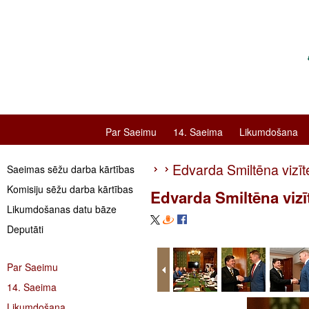
Par Saeimu
14. Saeima
Likumdošana
Edvarda Smiltēna vizīte
Saeimas sēžu darba kārtības
Komisiju sēžu darba kārtības
Edvarda Smiltēna vizīt
Likumdošanas datu bāze
Deputāti
Par Saeimu
14. Saeima
Likumdošana