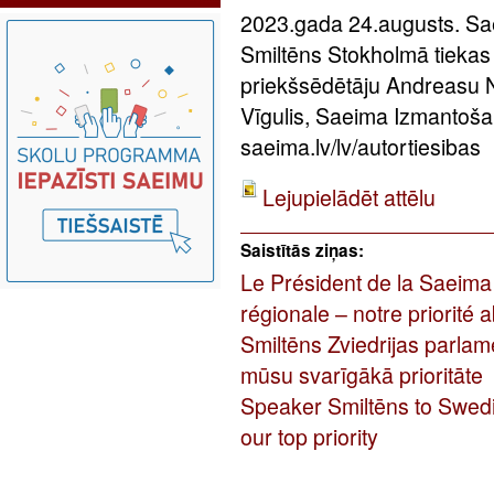
2023.gada 24.augusts. Sa
Smiltēns Stokholmā tiekas 
priekšsēdētāju Andreasu N
Vīgulis, Saeima Izmantoša
saeima.lv/lv/autortiesibas
Lejupielādēt attēlu
Saistītās ziņas:
Le Président de la Saeima
régionale – notre priorité 
Smiltēns Zviedrijas parla
mūsu svarīgākā prioritāte
Speaker Smiltēns to Swedis
our top priority