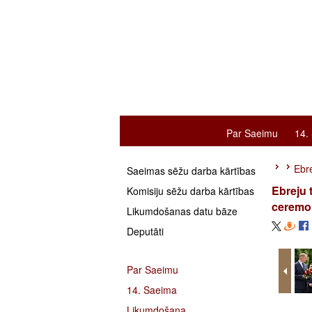
Par Saeimu
14.
Ebre
Saeimas sēžu darba kārtības
Ebreju 
Komisiju sēžu darba kārtības
ceremo
Likumdošanas datu bāze
Deputāti
Par Saeimu
14. Saeima
Likumdošana