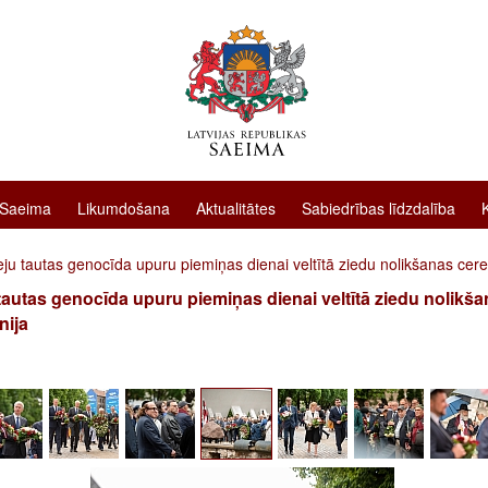
 Saeima
Likumdošana
Aktualitātes
Sabiedrības līdzdalība
ju tautas genocīda upuru piemiņas dienai veltītā ziedu nolikšanas cer
tautas genocīda upuru piemiņas dienai veltītā ziedu nolikš
nija