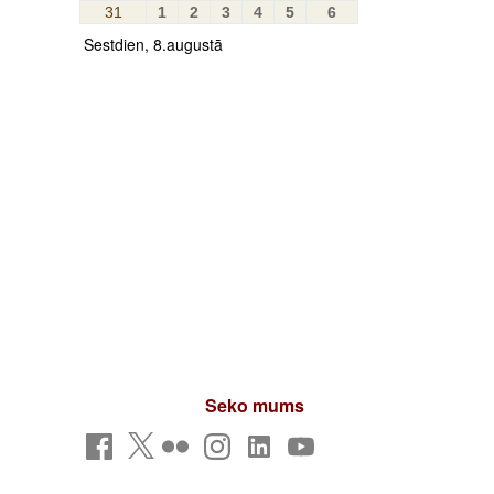
31
1
2
3
4
5
6
Sestdien, 8.augustā
Seko mums