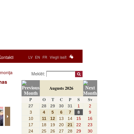
Kontakti
LV
EN
FR
Viegli lasīt
emonija
Meklēt:
anas
Augusts 2026
P
O
T
C
P
S
Sv
27
28
29
30
31
1
2
3
4
5
6
7
8
9
10
11
12
13
14
15
16
17
18
19
20
21
22
23
24
25
26
27
28
29
30