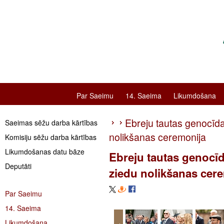
Par Saeimu
14. Saeima
Likumdošana
Ebreju tautas genocīda
Saeimas sēžu darba kārtības
nolikšanas ceremonija
Komisiju sēžu darba kārtības
Likumdošanas datu bāze
Ebreju tautas genocīd
Deputāti
ziedu nolikšanas cer
Par Saeimu
14. Saeima
Likumdošana