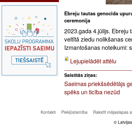
Ebreju tautas genocīda upuru
ceremonija
2023.gada 4.jūlijs. Ebreju
veltītā ziedu nolikšanas c
Izmantošanas noteikumi: sa
Lejupielādēt attēlu
Saistītās ziņas:
Saeimas priekšsēdētājs ge
spēks un ticība nezūd
Kontakti
Piekļūstamība
Rakstīt mājaslapas 
© Latvija