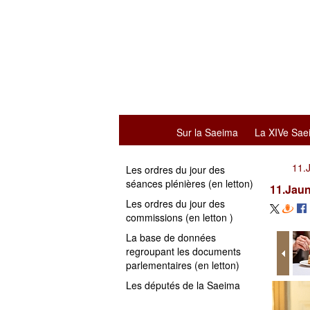
Sur la Saeima
La XIVe Sae
11.
Les ordres du jour des
séances plénières (en letton)
11.Jau
Les ordres du jour des
commissions (en letton )
La base de données
regroupant les documents
parlementaires (en letton)
Les députés de la Saeima