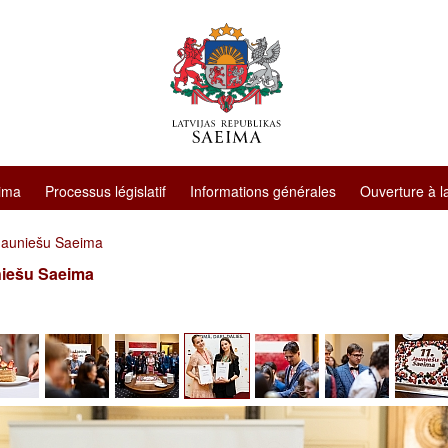
ima
Processus législatif
Informations générales
Ouverture à l
Jauniešu Saeima
niešu Saeima