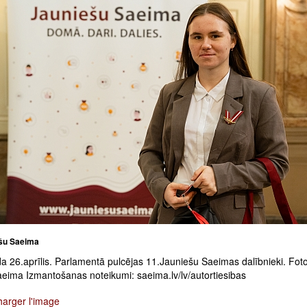
šu Saeima
a 26.aprīlis. Parlamentā pulcējas 11.Jauniešu Saeimas dalībnieki. Foto
aeima Izmantošanas noteikumi: saeima.lv/lv/autortiesibas
harger l'image