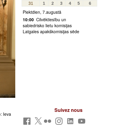
31
1
2
3
4
5
6
Piektdien, 7.augustā
10:00
Cilvēktiesību un
sabiedrisko lietu komisijas
Latgales apakškomisijas sēde
Suivez nous
: Ieva