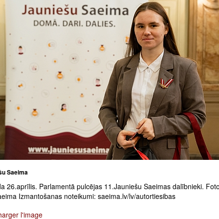
šu Saeima
a 26.aprīlis. Parlamentā pulcējas 11.Jauniešu Saeimas dalībnieki. Foto
aeima Izmantošanas noteikumi: saeima.lv/lv/autortiesibas
harger l'image