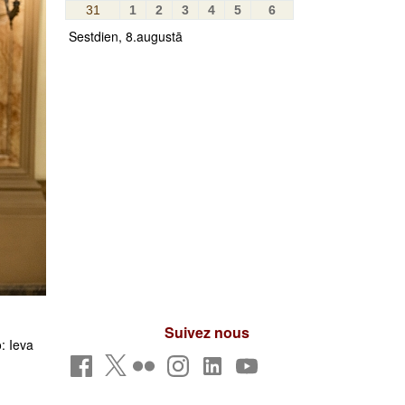
31
1
2
3
4
5
6
Sestdien, 8.augustā
Suivez nous
: Ieva