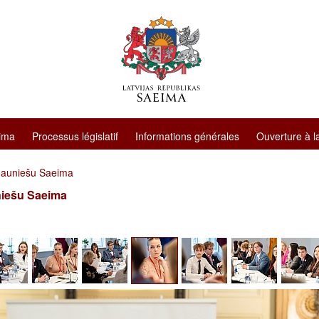
ima
Processus législatif
Informations générales
Ouverture à l
Jauniešu Saeima
niešu Saeima