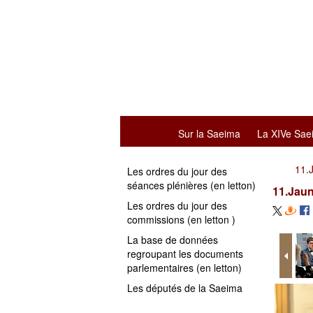
Sur la Saeima
La XIVe Sae
11.
Les ordres du jour des
séances plénières (en letton)
11.Jau
Les ordres du jour des
commissions (en letton )
La base de données
regroupant les documents
parlementaires (en letton)
Les députés de la Saeima