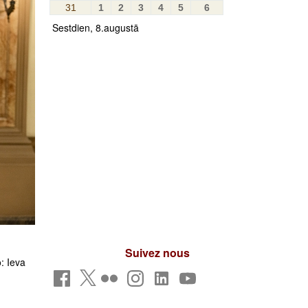
31
1
2
3
4
5
6
Sestdien, 8.augustā
Suivez nous
: Ieva