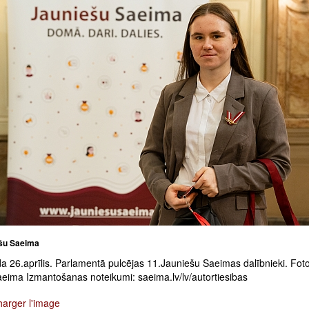
šu Saeima
a 26.aprīlis. Parlamentā pulcējas 11.Jauniešu Saeimas dalībnieki. Foto
aeima Izmantošanas noteikumi: saeima.lv/lv/autortiesibas
harger l'image