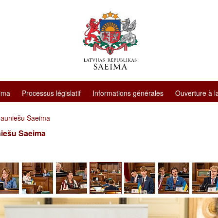
ima
Processus législatif
Informations générales
Ouverture à l
Jauniešu Saeima
niešu Saeima