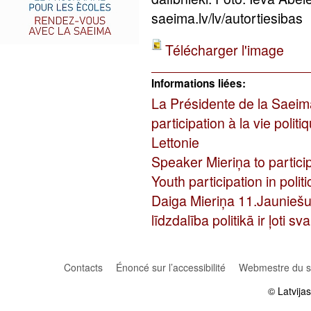
saeima.lv/lv/autortiesibas
Télécharger l'image
Informations liées:
La Présidente de la Saeim
participation à la vie politi
Lettonie
Speaker Mieriņa to partici
Youth participation in politi
Daiga Mieriņa 11.Jauniešu
līdzdalība politikā ir ļoti s
Contacts
Énoncé sur l’accessibilité
Webmestre du si
© Latvija