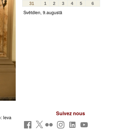
31
1
2
3
4
5
6
Svētdien, 9.augustā
Suivez nous
: Ieva