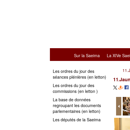
Sur la Saeima
La XIVe Sae
11.
Les ordres du jour des
séances plénières (en letton)
11.Jau
Les ordres du jour des
commissions (en letton )
La base de données
regroupant les documents
parlementaires (en letton)
Les députés de la Saeima