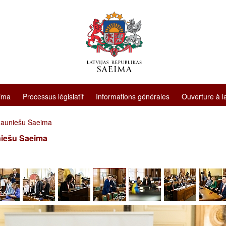
ima
Processus législatif
Informations générales
Ouverture à l
Jauniešu Saeima
niešu Saeima