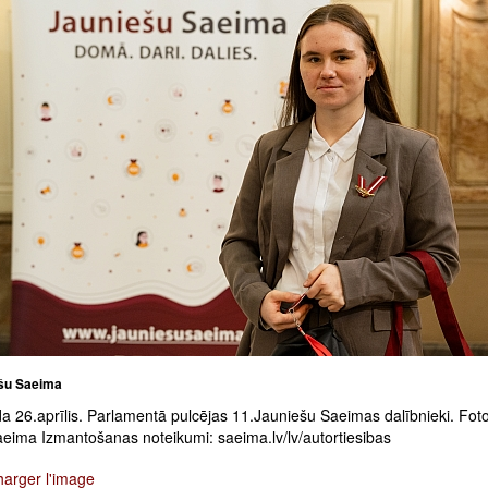
šu Saeima
a 26.aprīlis. Parlamentā pulcējas 11.Jauniešu Saeimas dalībnieki. Foto
aeima Izmantošanas noteikumi: saeima.lv/lv/autortiesibas
harger l'image