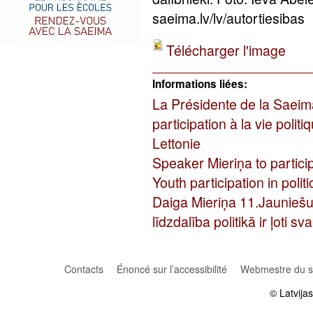
saeima.lv/lv/autortiesibas
Télécharger l'image
Informations liées:
La Présidente de la Saeim
participation à la vie politi
Lettonie
Speaker Mieriņa to partici
Youth participation in politi
Daiga Mieriņa 11.Jauniešu
līdzdalība politikā ir ļoti s
Contacts
Énoncé sur l’accessibilité
Webmestre du si
© Latvija