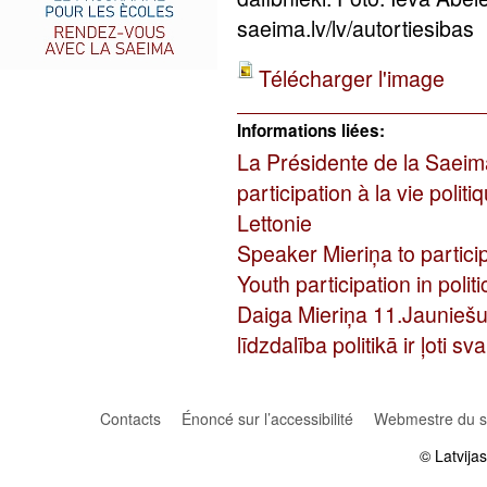
saeima.lv/lv/autortiesibas
Télécharger l'image
Informations liées:
La Présidente de la Saeim
participation à la vie politi
Lettonie
Speaker Mieriņa to partici
Youth participation in politi
Daiga Mieriņa 11.Jauniešu
līdzdalība politikā ir ļoti s
Contacts
Énoncé sur l’accessibilité
Webmestre du si
© Latvija