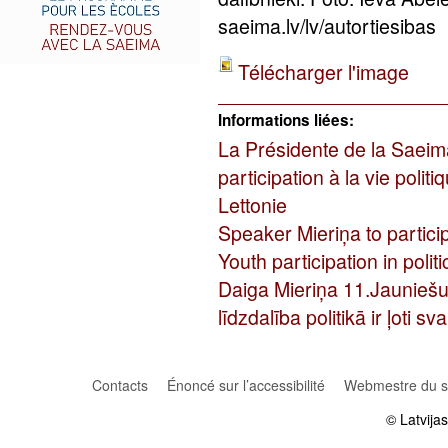
saeima.lv/lv/autortiesibas
Télécharger l'image
Informations liées:
La Présidente de la Saeim
participation à la vie politi
Lettonie
Speaker Mieriņa to partici
Youth participation in politi
Daiga Mieriņa 11.Jauniešu
līdzdalība politikā ir ļoti s
Contacts
Énoncé sur l’accessibilité
Webmestre du si
© Latvija