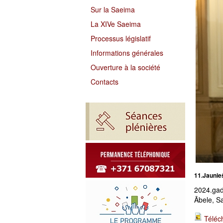
Sur la Saeima
La XIVe Saeima
Processus législatif
Informations générales
Ouverture à la société
Contacts
11.Jaunie
2024.gad
Ābele, S
Téléc