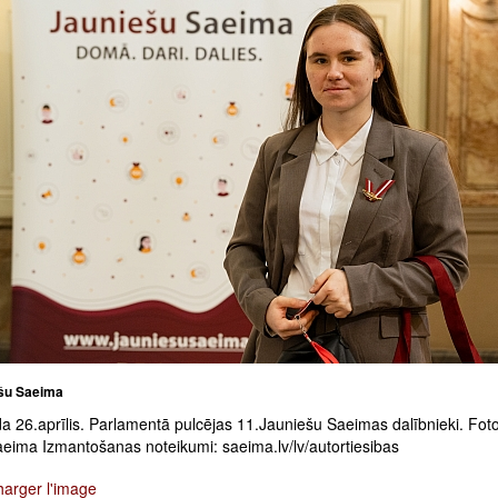
šu Saeima
a 26.aprīlis. Parlamentā pulcējas 11.Jauniešu Saeimas dalībnieki. Foto
aeima Izmantošanas noteikumi: saeima.lv/lv/autortiesibas
harger l'image