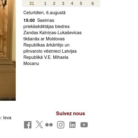
31
1
2
3
4
5
6
Ceturtdien, 6.augustā
15:00
Saeimas
priekšsēdētājas biedres
Zandas Kalniņas-Lukaševicas
tikšanās ar Moldovas
Republikas ārkārtējo un
pilnvaroto vēstnieci Latvijas
Republikā V.E. Mihaela
Mocanu
Suivez nous
: Ieva