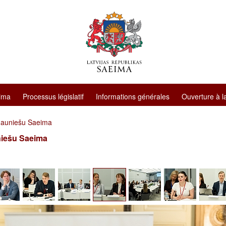
ima
Processus législatif
Informations générales
Ouverture à l
Jauniešu Saeima
niešu Saeima