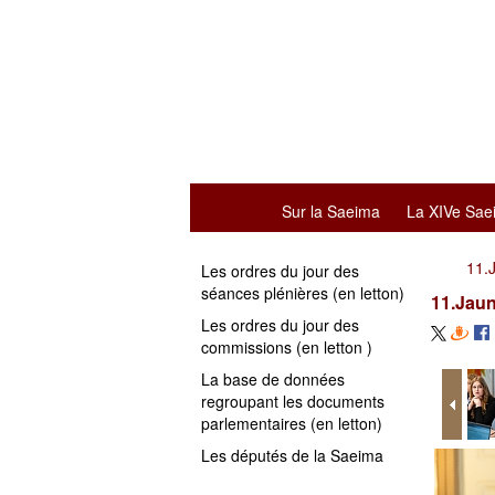
Sur la Saeima
La XIVe Sae
11.
Les ordres du jour des
séances plénières (en letton)
11.Jau
Les ordres du jour des
commissions (en letton )
La base de données
regroupant les documents
parlementaires (en letton)
Les députés de la Saeima