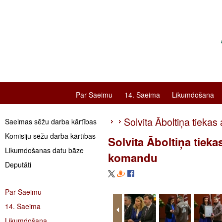
Par Saeimu
14. Saeima
Likumdošana
Solvita Āboltiņa tiekas
Saeimas sēžu darba kārtības
Komisiju sēžu darba kārtības
Solvita Āboltiņa tieka
Likumdošanas datu bāze
komandu
Deputāti
Par Saeimu
14. Saeima
Likumdošana