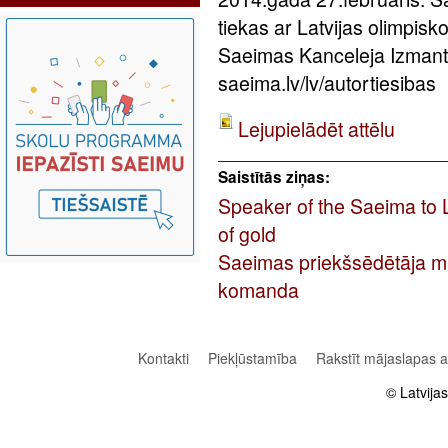
tiekas ar Latvijas olimpis
Saeimas Kanceleja Izmant
saeima.lv/lv/autortiesibas
Lejupielādēt attēlu
Saistītās ziņas:
Speaker of the Saeima to 
of gold
Saeimas priekšsēdētāja mū
komanda
Kontakti
Piekļūstamība
Rakstīt mājaslapas 
© Latvija