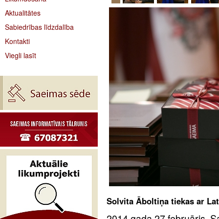
Aktualitātes
Sabiedrības līdzdalība
Kontakti
Viegli lasīt
Solvita Āboltiņa tiekas ar L
2014.gada 27.februāris. S