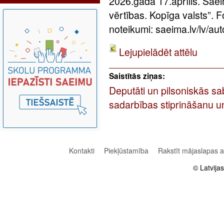
2026.gada 17.aprīlis. Sa
vērtības. Kopīga valsts”.
noteikumi: saeima.lv/lv/aut
Lejupielādēt attēlu
Saistītās ziņas:
Deputāti un pilsoniskās sa
sadarbības stiprināšanu 
Kontakti
Piekļūstamība
Rakstīt mājaslapas 
© Latvija