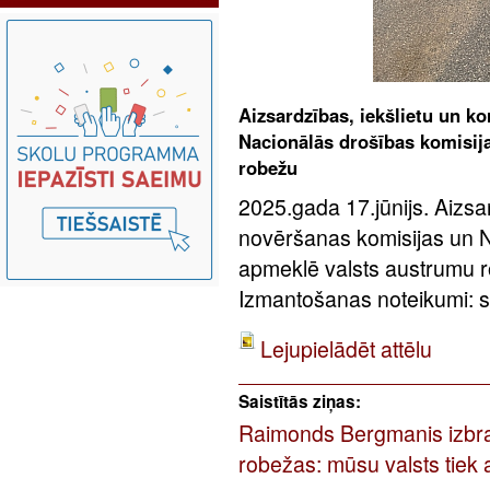
Aizsardzības, iekšlietu un k
Nacionālās drošības komisij
robežu
2025.gada 17.jūnijs. Aizsar
novēršanas komisijas un N
apmeklē valsts austrumu 
Izmantošanas noteikumi: sa
Lejupielādēt attēlu
Saistītās ziņas:
Raimonds Bergmanis izbra
robežas: mūsu valsts tiek 