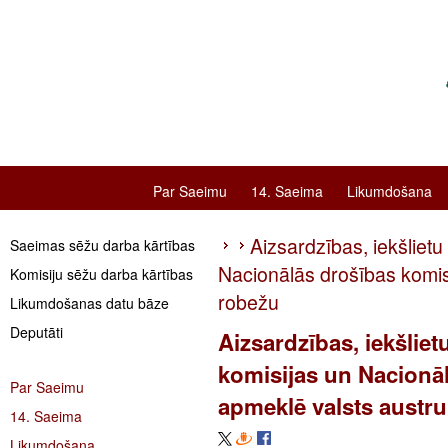
Par Saeimu
14. Saeima
Likumdošana
Aizsardzības, iekšliet
Saeimas sēžu darba kārtības
Nacionālās drošības komis
Komisiju sēžu darba kārtības
robežu
Likumdošanas datu bāze
Deputāti
Aizsardzības, iekšlie
komisijas un Nacionāl
Par Saeimu
apmeklē valsts austr
14. Saeima
Likumdošana