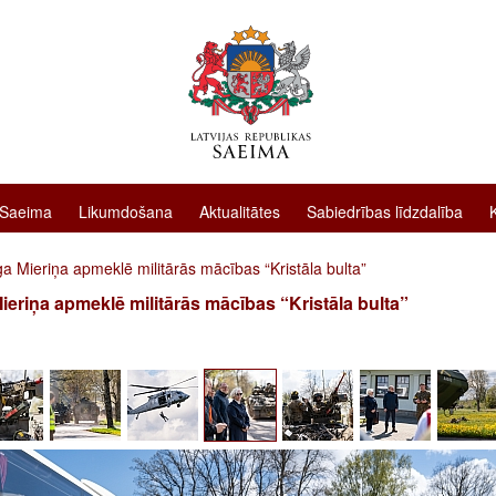
 Saeima
Likumdošana
Aktualitātes
Sabiedrības līdzdalība
a Mieriņa apmeklē militārās mācības “Kristāla bulta”
ieriņa apmeklē militārās mācības “Kristāla bulta”