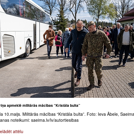
riņa apmeklē militārās mācības “Kristāla bulta”
 10.maijs. Militārās mācības “Kristāla bulta”. Foto: Ieva Ābele, Saeim
nas noteikumi: saeima.lv/lv/autortiesibas
elādēt attēlu