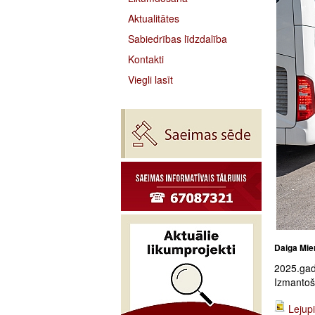
Aktualitātes
Sabiedrības līdzdalība
Kontakti
Viegli lasīt
Daiga Mie
2025.gada
Izmantoša
Lejupi