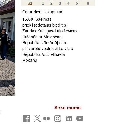
31
1
2
3
4
5
6
Ceturtdien, 6.augustā
15:00
Saeimas
priekšsēdētājas biedres
Zandas Kalniņas-Lukaševicas
tikšanās ar Moldovas
Republikas ārkārtējo un
pilnvaroto vēstnieci Latvijas
Republikā V.E. Mihaela
Mocanu
Seko mums
a