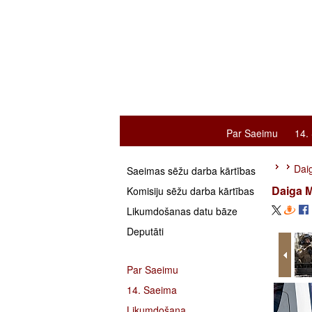
Par Saeimu
14.
Daig
Saeimas sēžu darba kārtības
Daiga M
Komisiju sēžu darba kārtības
Likumdošanas datu bāze
Deputāti
Par Saeimu
14. Saeima
Likumdošana