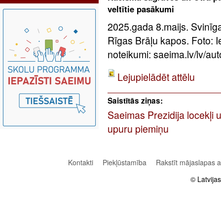
veltītie pasākumi
2025.gada 8.maijs. Svinīg
Rīgas Brāļu kapos. Foto: 
noteikumi: saeima.lv/lv/aut
Lejupielādēt attēlu
Saistītās ziņas:
Saeimas Prezidija locekļi 
upuru piemiņu
Kontakti
Piekļūstamība
Rakstīt mājaslapas 
© Latvija