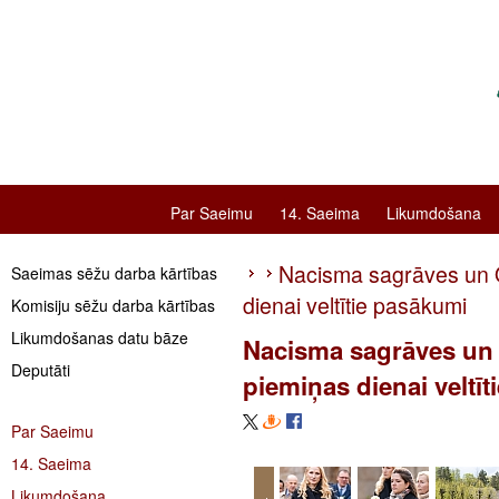
Par Saeimu
14. Saeima
Likumdošana
Nacisma sagrāves un O
Saeimas sēžu darba kārtības
dienai veltītie pasākumi
Komisiju sēžu darba kārtības
Likumdošanas datu bāze
Nacisma sagrāves un 
Deputāti
piemiņas dienai veltī
Par Saeimu
14. Saeima
Likumdošana