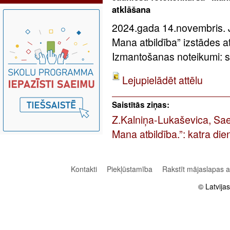
atklāšana
2024.gada 14.novembris. J
Mana atbildība” izstādes a
Izmantošanas noteikumi: sa
Lejupielādēt attēlu
Saistītās ziņas:
Z.Kalniņa-Lukaševica, Saei
Mana atbildība.”: katra dien
Kontakti
Piekļūstamība
Rakstīt mājaslapas 
© Latvija