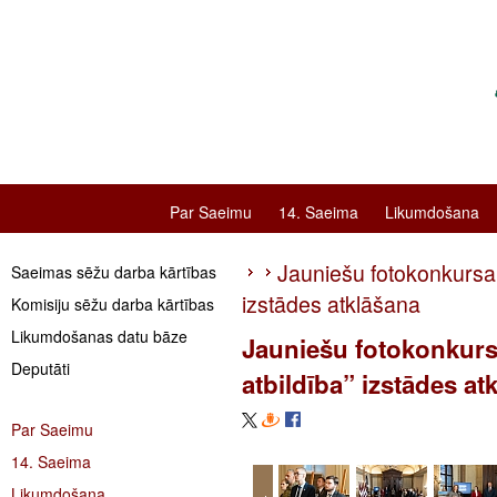
Par Saeimu
14. Saeima
Likumdošana
Jauniešu fotokonkursa 
Saeimas sēžu darba kārtības
izstādes atklāšana
Komisiju sēžu darba kārtības
Likumdošanas datu bāze
Jauniešu fotokonkurs
Deputāti
atbildība” izstādes at
Par Saeimu
14. Saeima
Likumdošana