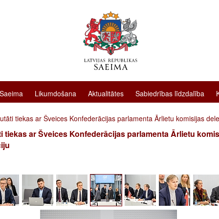
 Saeima
Likumdošana
Aktualitātes
Sabiedrības līdzdalība
tāti tiekas ar Šveices Konfederācijas parlamenta Ārlietu komisijas del
i tiekas ar Šveices Konfederācijas parlamenta Ārlietu komis
iju