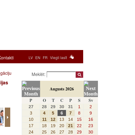
Kontakti
LV
EN
FR
Viegli lasīt
egāciju
Meklēt:
ijas
Augusts 2026
P
O
T
C
P
S
Sv
27
28
29
30
31
1
2
3
4
5
6
7
8
9
10
11
12
13
14
15
16
17
18
19
20
21
22
23
24
25
26
27
28
29
30