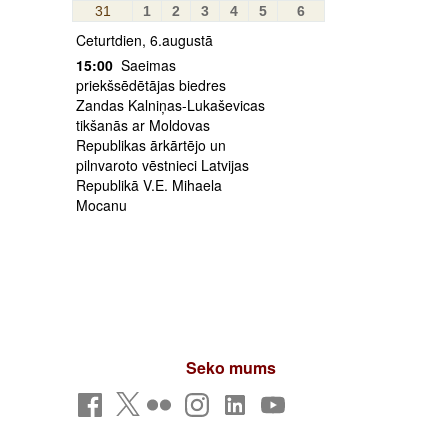
31
1
2
3
4
5
6
Ceturtdien, 6.augustā
15:00
Saeimas
priekšsēdētājas biedres
Zandas Kalniņas-Lukaševicas
tikšanās ar Moldovas
Republikas ārkārtējo un
pilnvaroto vēstnieci Latvijas
Republikā V.E. Mihaela
Mocanu
Seko mums