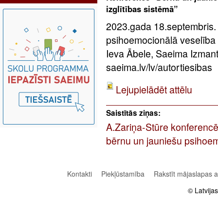
izglītības sistēmā”
2023.gada 18.septembris.
psihoemocionālā veselība – 
Ieva Ābele, Saeima Izman
saeima.lv/lv/autortiesibas
Lejupielādēt attēlu
Saistītās ziņas:
A.Zariņa-Stūre konferencē:
bērnu un jauniešu psihoe
Kontakti
Piekļūstamība
Rakstīt mājaslapas 
© Latvija