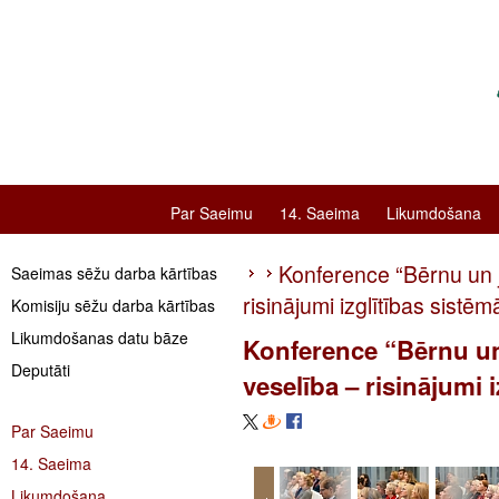
Par Saeimu
14. Saeima
Likumdošana
Konference “Bērnu un 
Saeimas sēžu darba kārtības
risinājumi izglītības sistēm
Komisiju sēžu darba kārtības
Likumdošanas datu bāze
Konference “Bērnu u
Deputāti
veselība – risinājumi 
Par Saeimu
14. Saeima
Likumdošana