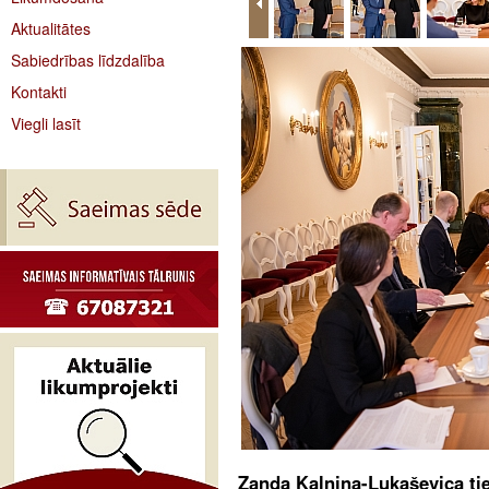
Aktualitātes
Sabiedrības līdzdalība
Kontakti
Viegli lasīt
Zanda Kalniņa-Lukaševica ti