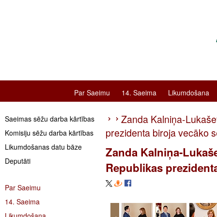
Par Saeimu
14. Saeima
Likumdošana
Zanda Kalniņa-Lukašev
Saeimas sēžu darba kārtības
prezidenta biroja vecāko 
Komisiju sēžu darba kārtības
Likumdošanas datu bāze
Zanda Kalniņa-Lukašev
Deputāti
Republikas prezidenta
Par Saeimu
14. Saeima
Likumdošana