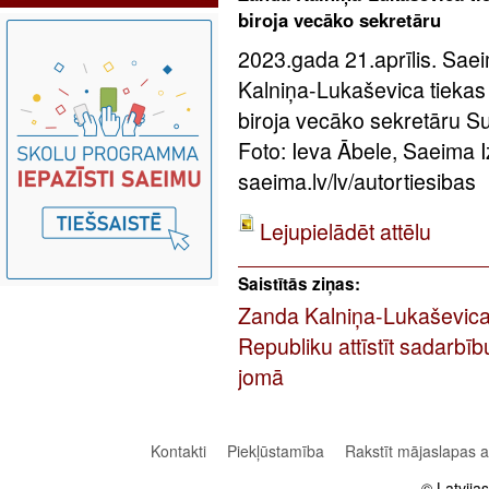
biroja vecāko sekretāru
2023.gada 21.aprīlis. Sae
Kalniņa-Lukaševica tiekas
biroja vecāko sekretāru 
Foto: Ieva Ābele, Saeima 
saeima.lv/lv/autortiesibas
Lejupielādēt attēlu
Saistītās ziņas:
Zanda Kalniņa-Lukaševica: 
Republiku attīstīt sadarbī
jomā
Kontakti
Piekļūstamība
Rakstīt mājaslapas 
© Latvija