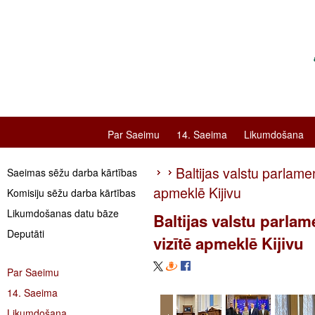
Par Saeimu
14. Saeima
Likumdošana
Baltijas valstu parlamen
Saeimas sēžu darba kārtības
apmeklē Kijivu
Komisiju sēžu darba kārtības
Likumdošanas datu bāze
Baltijas valstu parlam
Deputāti
vizītē apmeklē Kijivu
Par Saeimu
14. Saeima
Likumdošana