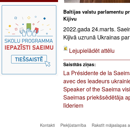
Baltijas valstu parlamentu pr
Kijivu
2022.gada 24.marts. Saei
Kijivā uzrunā Ukrainas pa
Lejupielādēt attēlu
Saistītās ziņas:
La Présidente de la Saeima
avec des leadeurs ukraini
Speaker of the Saeima visi
Saeimas priekšsēdētāja apm
līderiem
Kontakti
Piekļūstamība
Rakstīt mājaslapas 