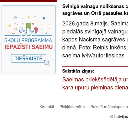
Svinīgā vainagu nolikšanas 
sagrāves un Otrā pasaules k
2026.gada 8.maijs. Saeima
piedalās svinīgajā vainag
kapos Nacisma sagrāves u
dienā. Foto: Reinis Inkēn
saeima.lv/lv/autortiesibas
Saistītās ziņas:
Saeimas priekšsēdētāja un
kara upuru piemiņas die
Kontakti
Piekļūstamība
Rakstīt mājaslapas 
© Latvija