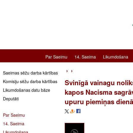
Par Saeimu
14. Saeima
Likumdošana
Saeimas sēžu darba kārtības
Svinīgā vainagu noli
Komisiju sēžu darba kārtības
Likumdošanas datu bāze
kapos Nacisma sagrāv
Deputāti
upuru piemiņas dien
Par Saeimu
14. Saeima
Likumdošana