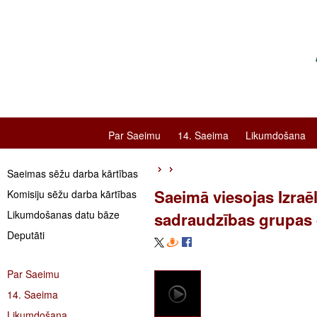
Par Saeimu
14. Saeima
Likumdošana
Saeimas sēžu darba kārtības
Saeimā viesojas Izraē
Komisiju sēžu darba kārtības
Likumdošanas datu bāze
sadraudzības grupas 
Deputāti
Par Saeimu
14. Saeima
Likumdošana