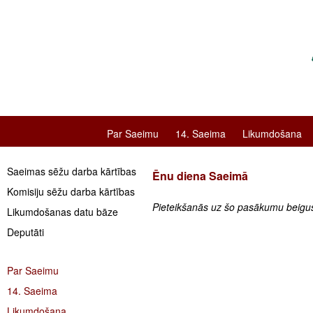
Par Saeimu
14. Saeima
Likumdošana
Saeimas sēžu darba kārtības
Ēnu diena Saeimā
Komisiju sēžu darba kārtības
Pieteikšanās uz šo pasākumu beigus
Likumdošanas datu bāze
Deputāti
Par Saeimu
14. Saeima
Likumdošana