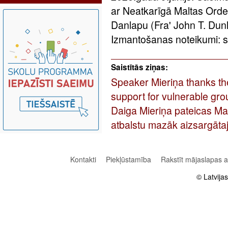
ar Neatkarīgā Maltas Ordeņ
Danlapu (Fra' John T. Dun
Izmantošanas noteikumi: sa
Saistītās ziņas:
Speaker Mieriņa thanks the
support for vulnerable gro
Daiga Mieriņa pateicas Ma
atbalstu mazāk aizsargāta
Kontakti
Piekļūstamība
Rakstīt mājaslapas 
© Latvija