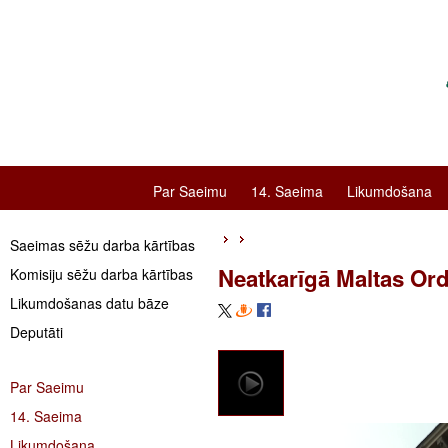
Par Saeimu
14. Saeima
Likumdošana
Saeimas sēžu darba kārtības
Neatkarīgā Maltas Orde
Komisiju sēžu darba kārtības
Likumdošanas datu bāze
Deputāti
Par Saeimu
14. Saeima
Likumdošana