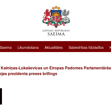
 Saeima
Likumdošana
Aktualitātes
Sabiedrības līdzdalība
 Kalniņas-Lukaševicas un Eiropas Padomes Parlamentārās
jas prezidenta preses brīfings