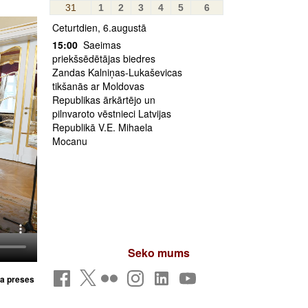
31
1
2
3
4
5
6
Ceturtdien, 6.augustā
15:00
Saeimas
priekšsēdētājas biedres
Zandas Kalniņas-Lukaševicas
tikšanās ar Moldovas
Republikas ārkārtējo un
pilnvaroto vēstnieci Latvijas
Republikā V.E. Mihaela
Mocanu
Seko mums
ta preses