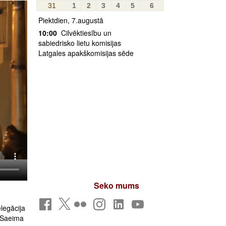
31
1
2
3
4
5
6
Piektdien, 7.augustā
10:00
Cilvēktiesību un
sabiedrisko lietu komisijas
Latgales apakškomisijas sēde
Seko mums
legācija
: Saeima