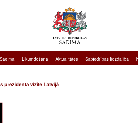
 Saeima
Likumdošana
Aktualitātes
Sabiedrības līdzdalība
s prezidenta vizīte Latvijā