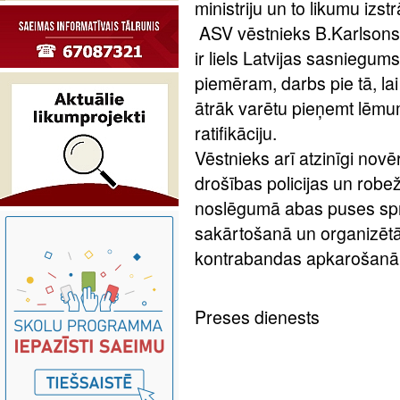
ministriju un to likumu izst
ASV vēstnieks B.Karlsons 
ir liels Latvijas sasniegum
piemēram, darbs pie tā, la
ātrāk varētu pieņemt lēmu
ratifikāciju.
Vēstnieks arī atzinīgi nov
drošības policijas un robe
noslēgumā abas puses spr
sakārtošanā un organizētā
kontrabandas apkarošanā
Preses dienests