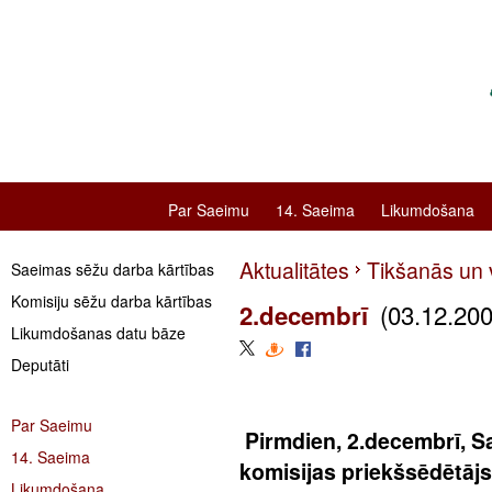
Par Saeimu
14. Saeima
Likumdošana
Aktualitātes
Tikšanās un v
Saeimas sēžu darba kārtības
Komisiju sēžu darba kārtības
(03.12.200
2.decembrī
Likumdošanas datu bāze
Deputāti
Par Saeimu
Pirmdien, 2.decembrī, S
14. Saeima
komisijas priekšsēdētāj
Likumdošana