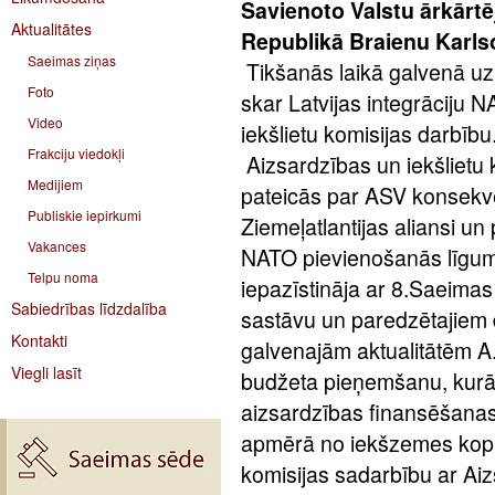
Savienoto Valstu ārkārtē
Aktualitātes
Republikā Braienu Karls
Saeimas ziņas
Tikšanās laikā galvenā uzm
Foto
skar Latvijas integrāciju
Video
iekšlietu komisijas darbību
Frakciju viedokļi
Aizsardzības un iekšlietu 
Medijiem
pateicās par ASV konsekven
Publiskie iepirkumi
Ziemeļatlantijas aliansi un
Vakances
NATO pievienošanās līguma 
Telpu noma
iepazīstināja ar 8.Saeimas
Sabiedrības līdzdalība
sastāvu un paredzētajiem 
Kontakti
galvenajām aktualitātēm A
Viegli lasīt
budžeta pieņemšanu, kurā 
aizsardzības finansēšanas
apmērā no iekšzemes koppr
komisijas sadarbību ar Aizs