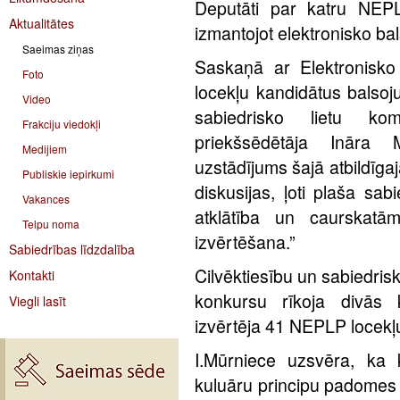
Deputāti par katru NEPLP
Aktualitātes
izmantojot elektronisko ba
Saeimas ziņas
Saskaņā ar Elektronisko
Foto
locekļu kandidātus balsoj
Video
sabiedrisko lietu ko
Frakciju viedokļi
priekšsēdētāja Ināra 
Medijiem
uzstādījums šajā atbildīga
Publiskie iepirkumi
diskusijas, ļoti plaša sab
Vakances
atklātība un caurskatām
Telpu noma
izvērtēšana.”
Sabiedrības līdzdalība
Cilvēktiesību un sabiedris
Kontakti
konkursu rīkoja divās 
Viegli lasīt
izvērtēja 41 NEPLP locekļ
I.Mūrniece uzsvēra, ka k
kuluāru principu padomes 