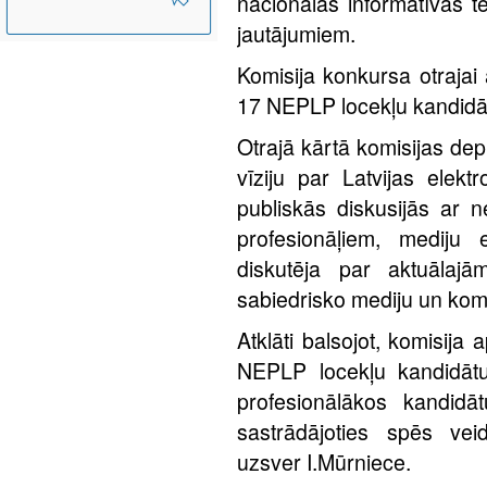
nacionālās informatīvās t
jautājumiem.
Komisija konkursa otrajai at
17 NEPLP locekļu kandidā
Otrajā kārtā komisijas dep
vīziju par Latvijas elekt
publiskās diskusijās ar n
profesionāļiem, mediju 
diskutēja par aktuālaj
sabiedrisko mediju un kom
Atklāti balsojot, komisija 
NEPLP locekļu kandidātus
profesionālākos kandidā
sastrādājoties spēs vei
uzsver I.Mūrniece.