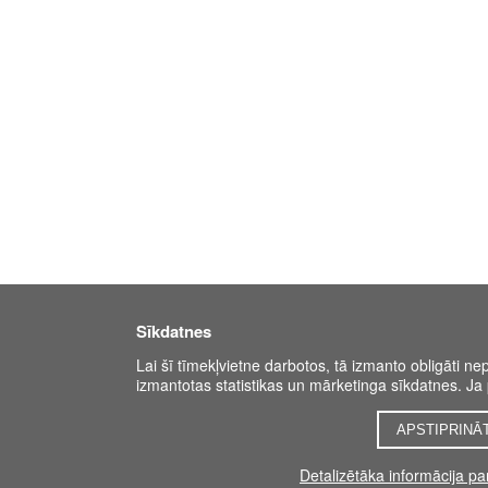
Sīkdatnes
Lai šī tīmekļvietne darbotos, tā izmanto obligāti ne
izmantotas statistikas un mārketinga sīkdatnes. Ja p
APSTIPRINĀ
Detalizētāka informācija p