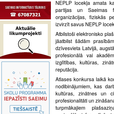
NEPLP locekļa amata kand
partijas un Saeimas fr
organizācijas, fiziskās 
izvirzīt savus NEPLP locek
Atbilstoši elektronisko pl
jāatbilst šādām prasībām
dzīvesvieta Latvijā, augst
profesionālā vai akadēm
izglītības, kultūras, zin
reputācija.
Atlases konkursa laikā ko
nodibinājumiem, kas darbo
kultūras, zinātnes un ci
profesionalitāti un zināšan
turpmākajiem plašsaziņa