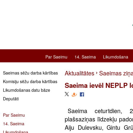
Par Saeimu
14. Saeima
Likumdošana
Aktualitātes
Saeimas ziņ
Saeimas sēžu darba kārtības
Komisiju sēžu darba kārtības
Saeima ievēl NEPLP 
Likumdošanas datu bāze
Deputāti
Saeima ceturtdien, 2.
Par Saeimu
plašsaziņas līdzekļu pad
14. Saeima
Aiju Dulevsku, Gintu Grū
Likumdošana