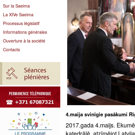
Sur la Saeima
La XIVe Saeima
Processus législatif
Informations générales
Ouverture à la société
Contacts
4.maija svinīgie pasākumi Rī
2017.gada 4.maijs. Ekumē
katedrālē, atzīmējot Latvi