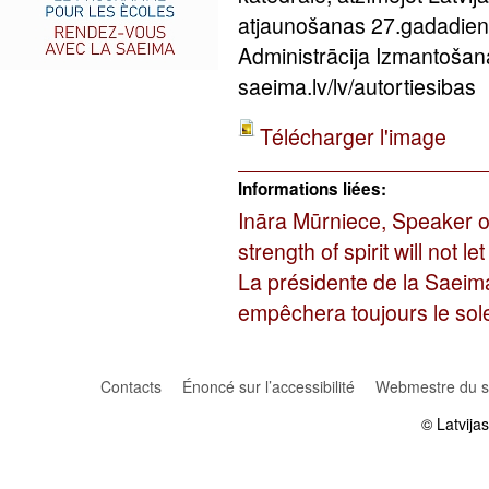
atjaunošanas 27.gadadien
Administrācija Izmantošan
saeima.lv/lv/autortiesibas
Télécharger l'image
Informations liées:
Ināra Mūrniece, Speaker o
strength of spirit will not l
La présidente de la Saeima, 
empêchera toujours le sole
Contacts
Énoncé sur l’accessibilité
Webmestre du si
© Latvija