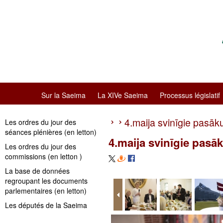
Sur la Saeima
La XIVe Saeima
Processus législatif
4.maija svinīgie pasāk
Les ordres du jour des
séances plénières (en letton)
4.maija svinīgie pasā
Les ordres du jour des
commissions (en letton )
La base de données
regroupant les documents
parlementaires (en letton)
Les députés de la Saeima