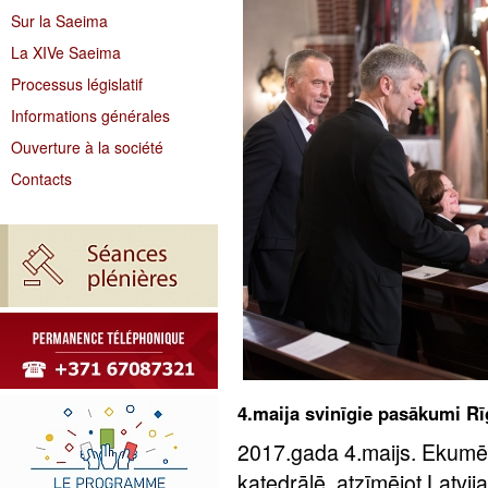
Sur la Saeima
La XIVe Saeima
Processus législatif
Informations générales
Ouverture à la société
Contacts
4.maija svinīgie pasākumi Rī
2017.gada 4.maijs. Ekumē
katedrālē, atzīmējot Latvi