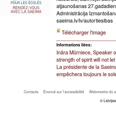
atjaunošanas 27.gadadien
Administrācija Izmantošan
saeima.lv/lv/autortiesibas
Télécharger l'image
Informations liées:
Ināra Mūrniece, Speaker o
strength of spirit will not l
La présidente de la Saeima, 
empêchera toujours le sole
Contacts
Énoncé sur l’accessibilité
Webmestre du si
© Latvija