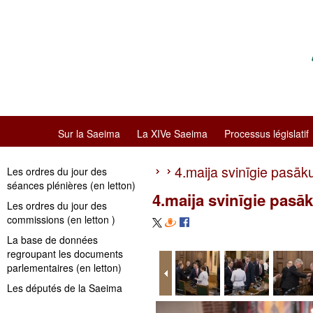
Sur la Saeima
La XIVe Saeima
Processus législatif
4.maija svinīgie pasāk
Les ordres du jour des
séances plénières (en letton)
4.maija svinīgie pasā
Les ordres du jour des
commissions (en letton )
La base de données
regroupant les documents
parlementaires (en letton)
Les députés de la Saeima