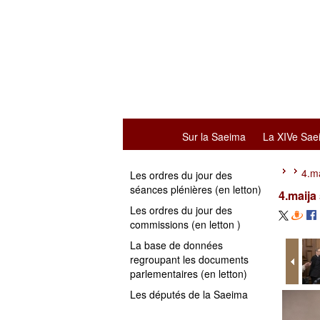
Sur la Saeima
La XIVe Sae
4.m
Les ordres du jour des
séances plénières (en letton)
4.maija
Les ordres du jour des
commissions (en letton )
La base de données
regroupant les documents
parlementaires (en letton)
Les députés de la Saeima