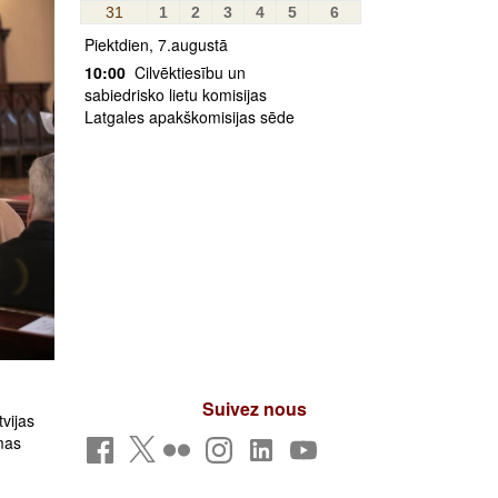
31
1
2
3
4
5
6
Piektdien, 7.augustā
10:00
Cilvēktiesību un
sabiedrisko lietu komisijas
Latgales apakškomisijas sēde
Suivez nous
vijas
mas