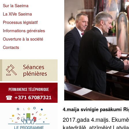
Sur la Saeima
La XIVe Saeima
Processus législatif
Informations générales
Ouverture à la société
Contacts
4.maija svinīgie pasākumi Rī
2017.gada 4.maijs. Ekumē
katedrālē, atzīmējot Latvi