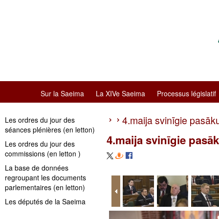
Sur la Saeima
La XIVe Saeima
Processus législatif
4.maija svinīgie pasāk
Les ordres du jour des
séances plénières (en letton)
4.maija svinīgie pasā
Les ordres du jour des
commissions (en letton )
La base de données
regroupant les documents
parlementaires (en letton)
Les députés de la Saeima