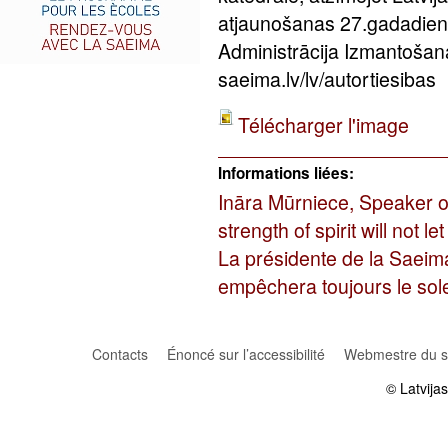
atjaunošanas 27.gadadien
Administrācija Izmantošan
saeima.lv/lv/autortiesibas
Télécharger l'image
Informations liées:
Ināra Mūrniece, Speaker o
strength of spirit will not l
La présidente de la Saeima, 
empêchera toujours le sole
Contacts
Énoncé sur l’accessibilité
Webmestre du si
© Latvija