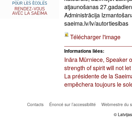
atjaunošanas 27.gadadien
Administrācija Izmantošan
saeima.lv/lv/autortiesibas
Télécharger l'image
Informations liées:
Ināra Mūrniece, Speaker o
strength of spirit will not l
La présidente de la Saeima, 
empêchera toujours le sole
Contacts
Énoncé sur l’accessibilité
Webmestre du si
© Latvija