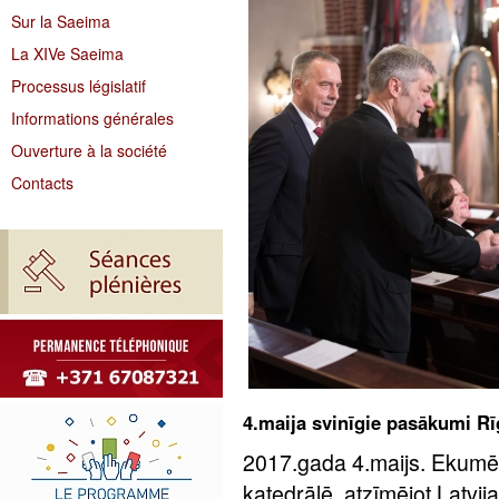
Sur la Saeima
La XIVe Saeima
Processus législatif
Informations générales
Ouverture à la société
Contacts
4.maija svinīgie pasākumi Rī
2017.gada 4.maijs. Ekumē
katedrālē, atzīmējot Latvi