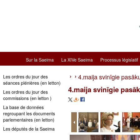
Sur la Saeima
La XIVe Saeima
Processus législatif
4.maija svinīgie pasāk
Les ordres du jour des
séances plénières (en letton)
4.maija svinīgie pasā
Les ordres du jour des
commissions (en letton )
La base de données
regroupant les documents
parlementaires (en letton)
Les députés de la Saeima