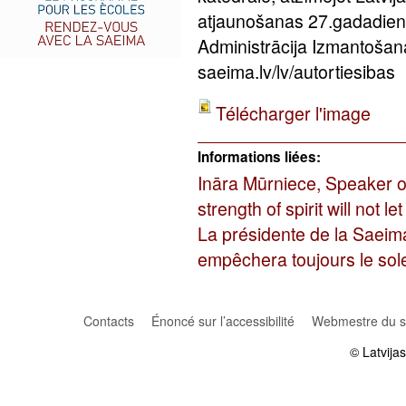
atjaunošanas 27.gadadien
Administrācija Izmantošan
saeima.lv/lv/autortiesibas
Télécharger l'image
Informations liées:
Ināra Mūrniece, Speaker o
strength of spirit will not l
La présidente de la Saeima, 
empêchera toujours le sole
Contacts
Énoncé sur l’accessibilité
Webmestre du si
© Latvija