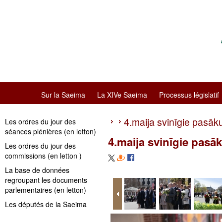
Sur la Saeima
La XIVe Saeima
Processus législatif
4.maija svinīgie pasāk
Les ordres du jour des
séances plénières (en letton)
4.maija svinīgie pasā
Les ordres du jour des
commissions (en letton )
La base de données
regroupant les documents
parlementaires (en letton)
Les députés de la Saeima