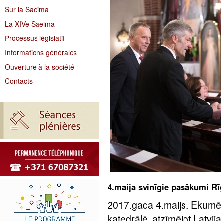
Sur la Saeima
La XIVe Saeima
Processus législatif
Informations générales
Ouverture à la société
Contacts
4.maija svinīgie pasākumi Rī
2017.gada 4.maijs. Ekumē
katedrālē, atzīmējot Latvi