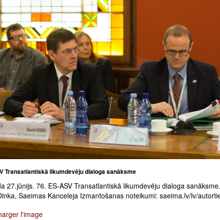
V Transatlantiskā likumdevēju dialoga sanāksme
a 27.jūnijs. 76. ES-ASV Transatlantiskā likumdevēju dialoga sanāksme.
Dinka, Saeimas Kanceleja Izmantošanas noteikumi: saeima.lv/lv/autorti
harger l'image