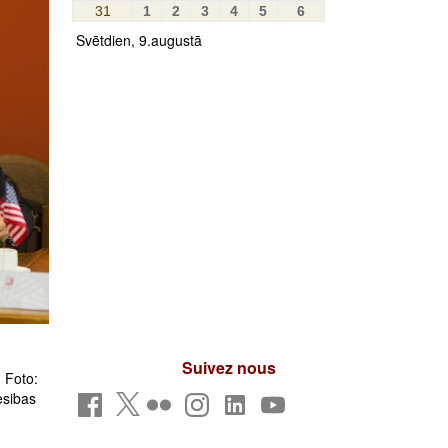
31
1
2
3
4
5
6
Svētdien, 9.augustā
Suivez nous
 Foto:
esibas