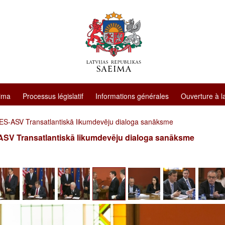
ima
Processus législatif
Informations générales
Ouverture à l
 ES-ASV Transatlantiskā likumdevēju dialoga sanāksme
ASV Transatlantiskā likumdevēju dialoga sanāksme