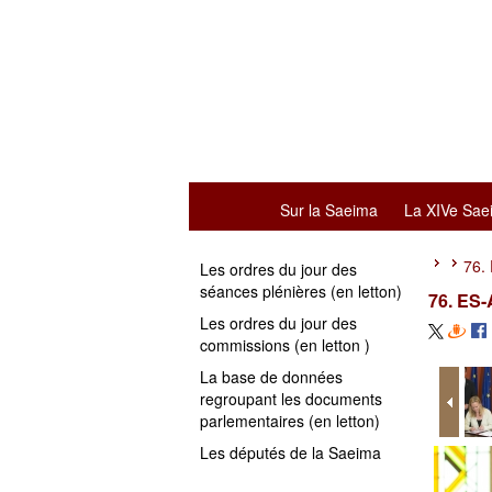
Sur la Saeima
La XIVe Sae
76.
Les ordres du jour des
séances plénières (en letton)
76. ES-
Les ordres du jour des
commissions (en letton )
La base de données
regroupant les documents
parlementaires (en letton)
Les députés de la Saeima