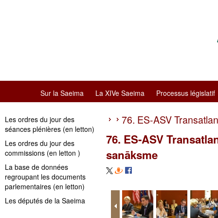
Sur la Saeima
La XIVe Saeima
Processus législatif
76. ES-ASV Transatlan
Les ordres du jour des
séances plénières (en letton)
76. ES-ASV Transatlan
Les ordres du jour des
sanāksme
commissions (en letton )
La base de données
regroupant les documents
parlementaires (en letton)
Les députés de la Saeima