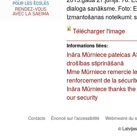
dialoga sanāksme. Foto: 
Izmantošanas noteikumi: sa
Télécharger l'image
Informations liées:
Ināra Mūrniece pateicas A
drošības stiprināšanā
Mme Mūrniece remercie les
renforcement de la sécurit
Ināra Mūrniece thanks the U
our security
Contacts
Énoncé sur l’accessibilité
Webmestre du si
© Latvija