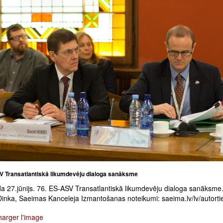
V Transatlantiskā likumdevēju dialoga sanāksme
a 27.jūnijs. 76. ES-ASV Transatlantiskā likumdevēju dialoga sanāksme.
Dinka, Saeimas Kanceleja Izmantošanas noteikumi: saeima.lv/lv/autorti
harger l'image