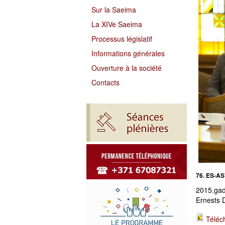
Sur la Saeima
La XIVe Saeima
Processus législatif
Informations générales
Ouverture à la société
Contacts
76. ES-AS
2015.gad
Ernests 
Téléc