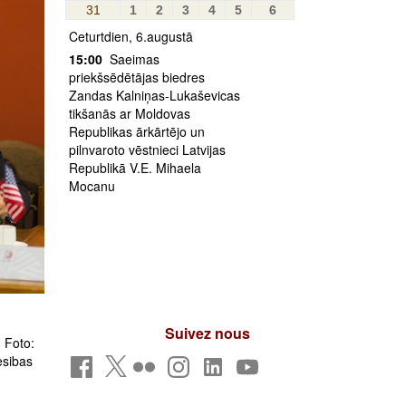
31
1
2
3
4
5
6
Ceturtdien, 6.augustā
15:00
Saeimas
priekšsēdētājas biedres
Zandas Kalniņas-Lukaševicas
tikšanās ar Moldovas
Republikas ārkārtējo un
pilnvaroto vēstnieci Latvijas
Republikā V.E. Mihaela
Mocanu
Suivez nous
 Foto:
esibas