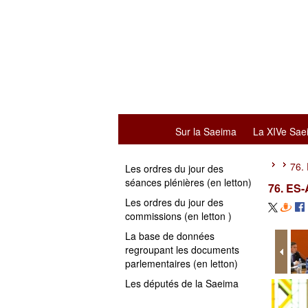
Sur la Saeima
La XIVe Sae
76.
Les ordres du jour des
séances plénières (en letton)
76. ES-
Les ordres du jour des
commissions (en letton )
La base de données
regroupant les documents
parlementaires (en letton)
Les députés de la Saeima