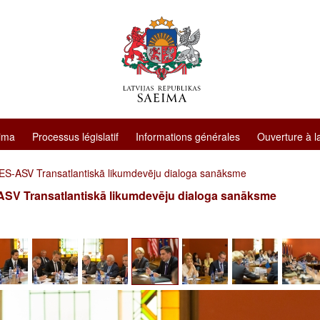
ima
Processus législatif
Informations générales
Ouverture à l
 ES-ASV Transatlantiskā likumdevēju dialoga sanāksme
ASV Transatlantiskā likumdevēju dialoga sanāksme