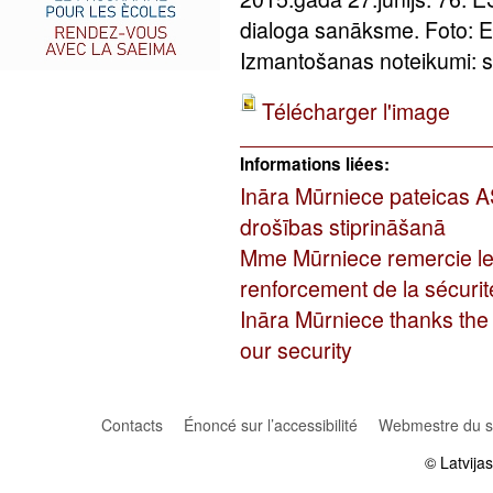
dialoga sanāksme. Foto: 
Izmantošanas noteikumi: sa
Télécharger l'image
Informations liées:
Ināra Mūrniece pateicas A
drošības stiprināšanā
Mme Mūrniece remercie les
renforcement de la sécurit
Ināra Mūrniece thanks the U
our security
Contacts
Énoncé sur l’accessibilité
Webmestre du si
© Latvija