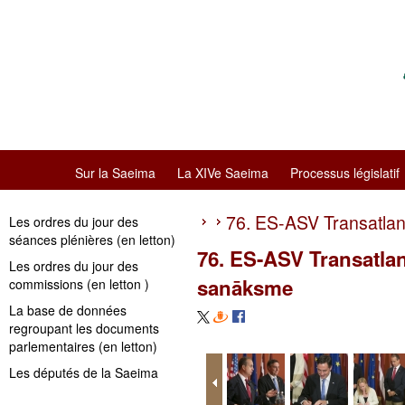
Sur la Saeima
La XIVe Saeima
Processus législatif
76. ES-ASV Transatlan
Les ordres du jour des
séances plénières (en letton)
76. ES-ASV Transatlan
Les ordres du jour des
sanāksme
commissions (en letton )
La base de données
regroupant les documents
parlementaires (en letton)
Les députés de la Saeima