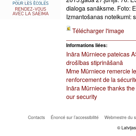
dialoga sanāksme. Foto: 
Izmantošanas noteikumi: sa
Télécharger l'image
Informations liées:
Ināra Mūrniece pateicas A
drošības stiprināšanā
Mme Mūrniece remercie les
renforcement de la sécurit
Ināra Mūrniece thanks the U
our security
Contacts
Énoncé sur l’accessibilité
Webmestre du si
© Latvija