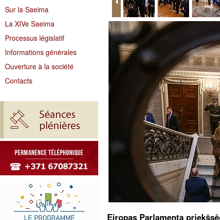
Sur la Saeima
La XIVe Saeima
Processus législatif
Informations générales
Ouverture à la société
Contacts
Eiropas Parlamenta priekšsēd