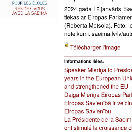
2024.gada 12.janvāris. Sa
tiekas ar Eiropas Parlame
(Roberta Metsola). Foto: 
noteikumi: saeima.lv/lv/aut
Télécharger l'image
Informations liées:
Speaker Mieriņa to Presid
years in the European Uni
and strengthened the EU
Daiga Mieriņa Eiropas Par
Eiropas Savienībā ir veicin
Eiropas Savienību
La Présidente de la Saeim
ont stimulé la croissance d