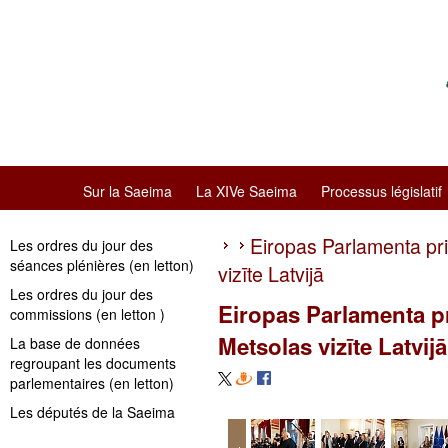
Sur la Saeima
La XIVe Saeima
Processus législatif
Eiropas Parlamenta pr
Les ordres du jour des
séances plénières (en letton)
vizīte Latvijā
Les ordres du jour des
Eiropas Parlamenta p
commissions (en letton )
Metsolas vizīte Latvijā
La base de données
regroupant les documents
parlementaires (en letton)
Les députés de la Saeima