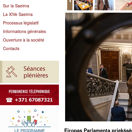
Sur la Saeima
La XIVe Saeima
Processus législatif
Informations générales
Ouverture à la société
Contacts
Eiropas Parlamenta priekšsēd