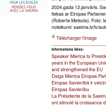
2024.gada 12.janvāris. Sa
tiekas ar Eiropas Parlame
(Roberta Metsola). Foto: 
noteikumi: saeima.lv/lv/aut
Télécharger l'image
Informations liées:
Speaker Mieriņa to Presid
years in the European Uni
and strengthened the EU
Daiga Mieriņa Eiropas Par
Eiropas Savienībā ir veicin
Eiropas Savienību
La Présidente de la Saeim
ont stimulé la croissance d