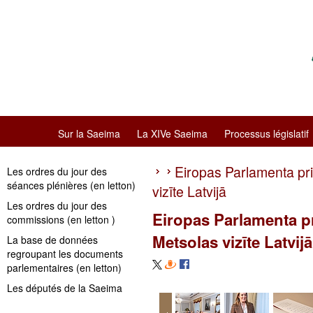
Sur la Saeima
La XIVe Saeima
Processus législatif
Eiropas Parlamenta pr
Les ordres du jour des
séances plénières (en letton)
vizīte Latvijā
Les ordres du jour des
Eiropas Parlamenta p
commissions (en letton )
Metsolas vizīte Latvijā
La base de données
regroupant les documents
parlementaires (en letton)
Les députés de la Saeima